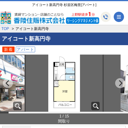
アイコート新高円寺 杉並区梅里[アパート]
メ
TOP
アイコート新高円寺
アイコート新高円寺
新着
アパート
1 / 15
間取り