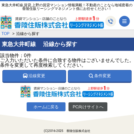
東急大井町線,賃貸,上野の賃貸マンション情報満載！不動産のことなら地域密着の
香陵住販リーシングマネジメント係にお任せください！
メ
TOP
沿線から探す
東急大井町線 沿線から探す
該当物件：0件
ご入力いただいた条件に合致する物件はございませんでした。
条件を変更して再度検索してください。
沿線変更
条件変更
ホームに戻る
PC向けサイトへ
(C)2016-2025 香陵住販株式会社